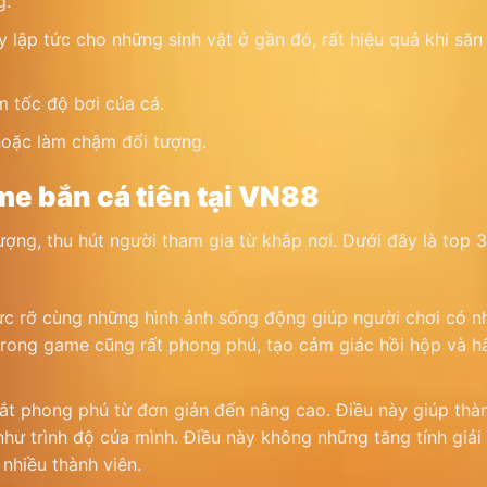
g.
 lập tức cho những sinh vật ở gần đó, rất hiệu quả khi săn
m tốc độ bơi của cá.
 hoặc làm chậm đối tượng.
e bắn cá tiên tại VN88
ượng, thu hút người tham gia từ khắp nơi. Dưới đây là top 3
c rỡ cùng những hình ảnh sống động giúp người chơi có n
h trong game cũng rất phong phú, tạo cảm giác hồi hộp và h
ắt phong phú từ đơn giản đến nâng cao. Điều này giúp thà
như trình độ của mình. Điều này không những tăng tính giải 
 nhiều thành viên.