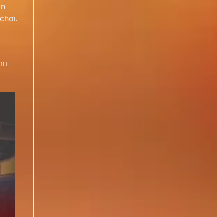
ận
chơi.
ệm