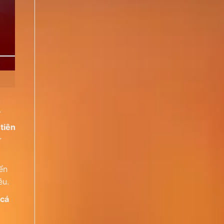
.
tiên
ự
ển
êu.
 cá