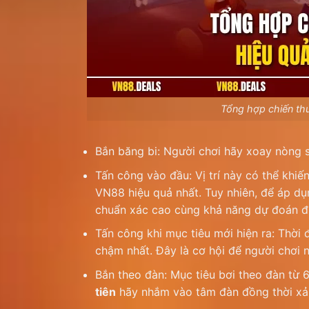
Tổng hợp chiến thu
Bắn băng bi: Người chơi hãy xoay nòng s
Tấn công vào đầu: Vị trí này có thể khiế
VN88 hiệu quả nhất. Tuy nhiên, để áp dụ
chuẩn xác cao cùng khả năng dự đoán đư
Tấn công khi mục tiêu mới hiện ra: Thời 
chậm nhất. Đây là cơ hội để người chơi 
Bắn theo đàn: Mục tiêu bơi theo đàn từ 6
tiên
hãy nhắm vào tâm đàn đồng thời xả đ