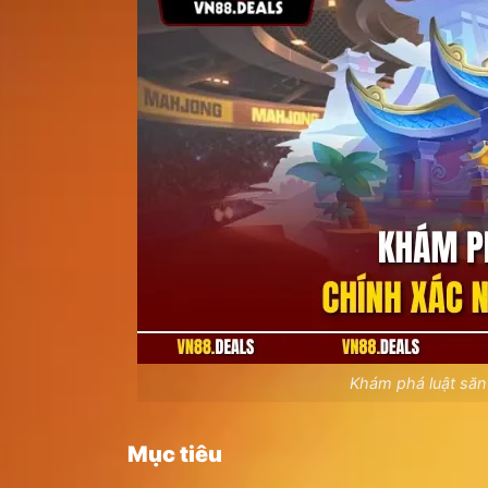
Khám phá luật săn 
Mục tiêu